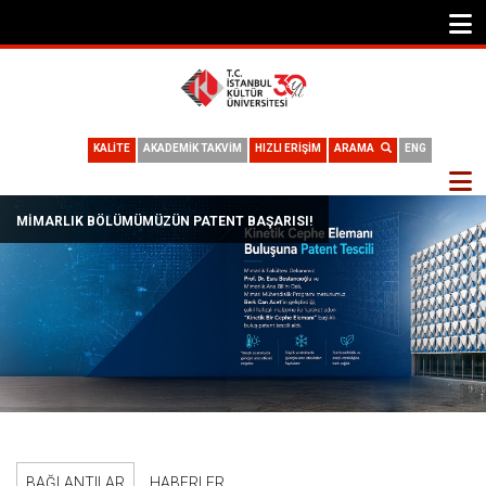
KALİTE
AKADEMİK TAKVİM
HIZLI ERİŞİM
ARAMA
ENG
MIMARLIK BÖLÜMÜMÜZÜN PATENT BAŞARISI!
BAĞLANTILAR
HABERLER