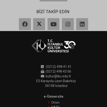
BİZİ TAKİP EDİN
Facebook
X
YouTube
Instagram
LinkedIn
(0212) 498 41 41
(0212) 498 43 06
kultur@iku.edu.tr
E5 Karayolu üzeri Bakırköy
34158 İstanbul
e-Üniversite
Orion